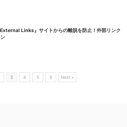
xternal Links』サイトからの離脱を防止！外部リンク
イン
3
4
5
6
Next »