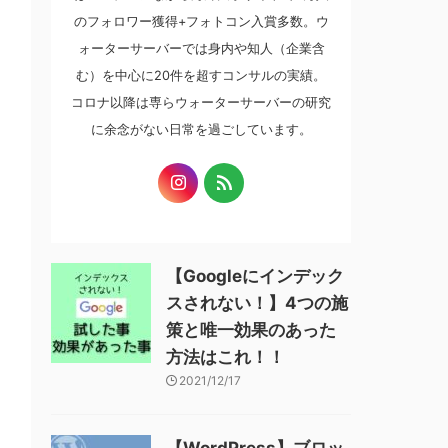
のフォロワー獲得+フォトコン入賞多数。ウ
ォーターサーバーでは身内や知人（企業含
む）を中心に20件を超すコンサルの実績。
コロナ以降は専らウォーターサーバーの研究
に余念がない日常を過ごしています。
【Googleにインデック
スされない！】4つの施
策と唯一効果のあった
方法はこれ！！
2021/12/17
【WordPress】ブロッ