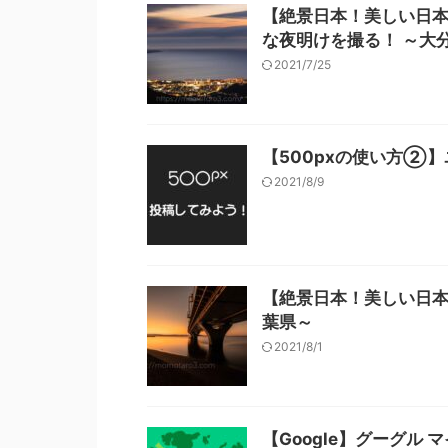
【絶景日本！美しい日
な夜明けを撮る！ ～大
2021/7/25
【500pxの使い方②
2021/8/9
【絶景日本！美しい日本
葉県～
2021/8/1
【Google】グーグル